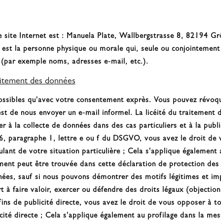
 site Internet est : Manuela Plate, Wallbergstrasse 8, 82194 G
est la personne physique ou morale qui, seule ou conjointement a
(par exemple noms, adresses e-mail, etc.).
aitement des données
ssibles qu'avec votre consentement exprès. Vous pouvez révoq
st de nous envoyer un e-mail informel. La licéité du traitement d
r à la collecte de données dans des cas particuliers et à la publ
le 6, paragraphe 1, lettre e ou f du DSGVO, vous avez le droit 
ant de votre situation particulière ; Cela s'applique également a
tement peut être trouvée dans cette déclaration de protection de
nées, sauf si nous pouvons démontrer des motifs légitimes et imp
sert à faire valoir, exercer ou défendre des droits légaux (object
 fins de publicité directe, vous avez le droit de vous opposer à
té directe ; Cela s'applique également au profilage dans la mesure