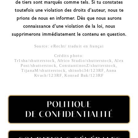
de tiers sont marqués comme tels. Si tu constates
toutefois une violation des droits d'auteur, nous te
prions de nous en informer. Dès que nous aurons
connaissance d'une violation de la loi, nous
supprimerons immédiatement le contenu en question.
Source: eRecht/ traduit en françai
Crédits photo:
Tr1sha/shutterstock, Africo Studio/shutterstock, Alex
Post/shutterstock, ConstantinosZ/shutterstock,
TijanaM/shutterstock, shinobi34/123RF, Anna
Kvach/123RF, Konrad Bak/123RF