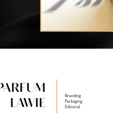
PARFUM
Branding
LAWIE
Packaging
Editorial