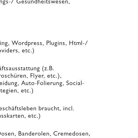
ungs-/ Gesundheitswesen,
ing, Wordpress, Plugins, Html-/
viders, etc.)
tsausstattung (z.B.
roschüren, Flyer, etc.),
idung, Auto-Folierung, Social-
egien, etc.)
eschäftsleben braucht, incl.
sskarten, etc.)
 Dosen, Banderolen, Cremedosen,